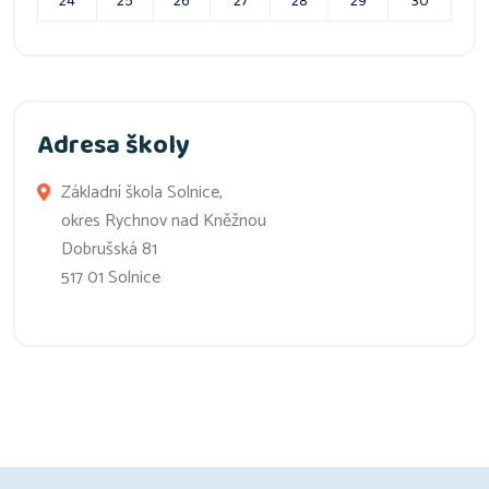
24
25
26
27
28
29
30
Adresa školy
Základní škola Solnice,
okres Rychnov nad Kněžnou
Dobrušská 81
517 01 Solnice