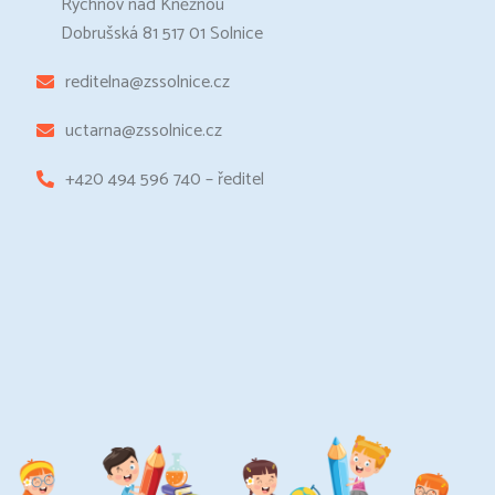
Rychnov nad Kněžnou
Dobrušská 81 517 01 Solnice
reditelna@zssolnice.cz
uctarna@zssolnice.cz
+420 494 596 740 – ředitel