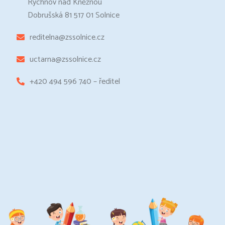
Rychnov nad Kněžnou
Dobrušská 81 517 01 Solnice
reditelna@zssolnice.cz
uctarna@zssolnice.cz
+420 494 596 740 – ředitel