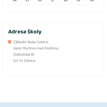
24
25
26
27
28
29
30
Adresa školy
Základní škola Solnice,
okres Rychnov nad Kněžnou
Dobrušská 81
517 01 Solnice