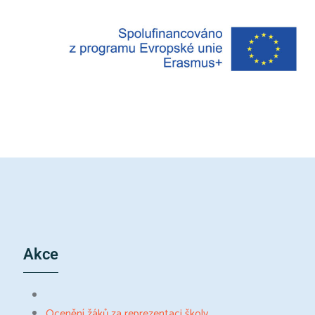
Akce
Ocenění žáků za reprezentaci školy