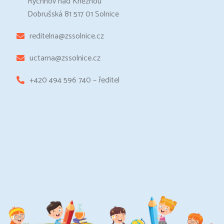
Rychnov nad Kněžnou
Dobrušská 81 517 01 Solnice
reditelna@zssolnice.cz
uctarna@zssolnice.cz
+420 494 596 740 – ředitel