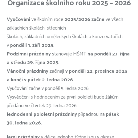
Organizace školního roku 2025 – 2026
Vyučování
ve školním roce
2025/2026 začne
ve všech
základních školách, středních
školách, základních uměleckých školách a konzervatořích
v
pondělí 1. září 2025
.
Podzimní prázdniny
stanovuje MŠMT
na pondělí 27. října
a středu 29. října 2025
.
Vánoční prázdniny
začínají
v pondělí 22. prosince 2025
a končí v pátek 2. ledna 2026
.
Vyučování začne v pondělí 5. ledna 2026.
Vysvědčení s hodnocením za první pololetí bude žákům
předáno ve čtvrtek 29. ledna 2026.
Jednodenní pololetní prázdniny
připadnou na
pátek
30. ledna 2026
.
Jarní prázdniny
v délce jednoho týdne jsou v okrese