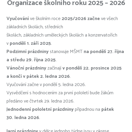
Organizace školního roku 2025 – 2026
Vyučování
ve školním roce
2025/2026 začne
ve všech
základních školách, středních
školách, základních uměleckých školách a konzervatořích
v
pondělí 1. září 2025
.
Podzimní prázdniny
stanovuje MŠMT
na pondělí 27. října
a středu 29. října 2025
.
Vánoční prázdniny
začínají
v pondělí 22. prosince 2025
a končí v pátek 2. ledna 2026
.
Vyučování začne v pondělí 5. ledna 2026.
Vysvědčení s hodnocením za první pololetí bude žákům
předáno ve čtvrtek 29. ledna 2026.
Jednodenní pololetní prázdniny
připadnou na
pátek
30. ledna 2026
.
Jarní prázdniny
v délce jednoho týdne jsou v okrese