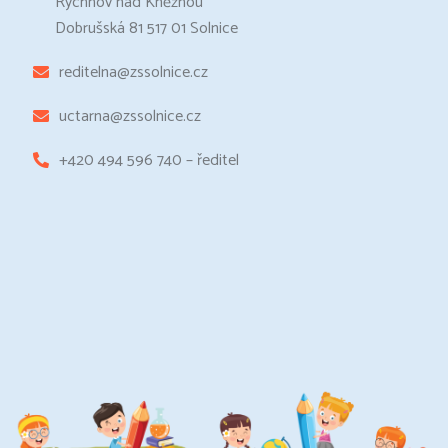
Rychnov nad Kněžnou
Dobrušská 81 517 01 Solnice
reditelna@zssolnice.cz
uctarna@zssolnice.cz
+420 494 596 740 – ředitel