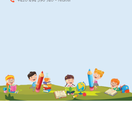
+420 494 596 740 – ředitel