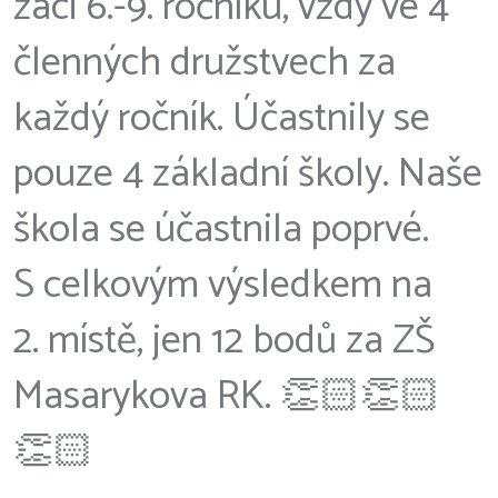
žáci 6.-9. ročníku, vždy ve 4
členných družstvech za
každý ročník. Účastnily se
pouze 4 základní školy. Naše
škola se účastnila poprvé.
S celkovým výsledkem na
2. místě, jen 12 bodů za ZŠ
Masarykova RK. 👏🏻👏🏻
👏🏻