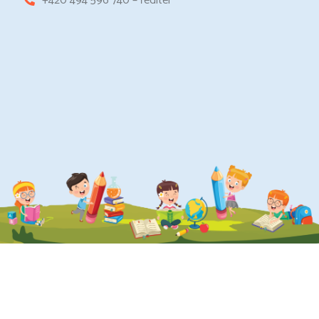
+420 494 596 740 – ředitel