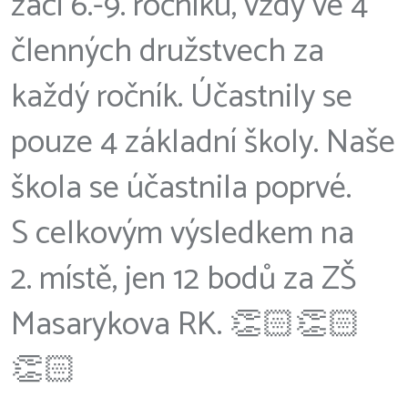
žáci 6.-9. ročníku, vždy ve 4
členných družstvech za
každý ročník. Účastnily se
pouze 4 základní školy. Naše
škola se účastnila poprvé.
S celkovým výsledkem na
2. místě, jen 12 bodů za ZŠ
Masarykova RK. 👏🏻👏🏻
👏🏻