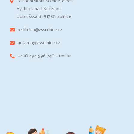
Základní škola Solnice, okres
Rychnov nad Kněžnou
Dobrušská 81 517 01 Solnice
reditelna@zssolnice.cz
uctarna@zssolnice.cz
+420 494 596 740 – ředitel