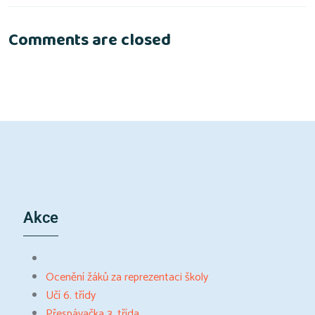
Comments are closed
Akce
Ocenění žáků za reprezentaci školy
Učí 6. třídy
Přespávačka 3. třída