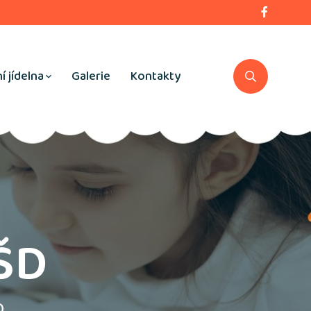
í jídelna
Galerie
Kontakty
ŠD
D