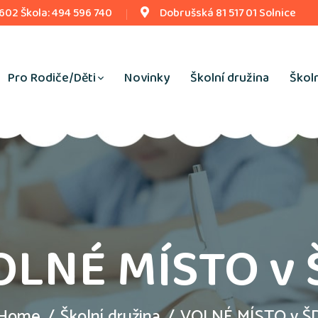
 602 Škola: 494 596 740
Dobrušská 81 517 01 Solnice
Pro Rodiče/Děti
Novinky
Školní družina
Školn
OLNÉ MÍSTO v 
Home
Školní družina
VOLNÉ MÍSTO v Š