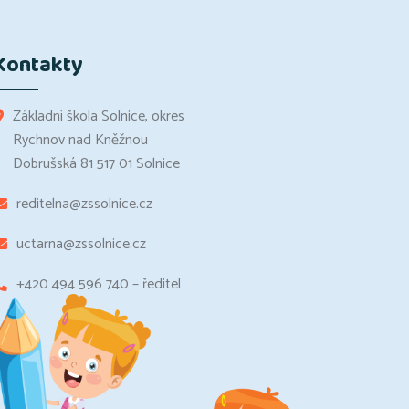
Kontakty
Základní škola Solnice, okres
Rychnov nad Kněžnou
Dobrušská 81 517 01 Solnice
reditelna@zssolnice.cz
uctarna@zssolnice.cz
+420 494 596 740 – ředitel