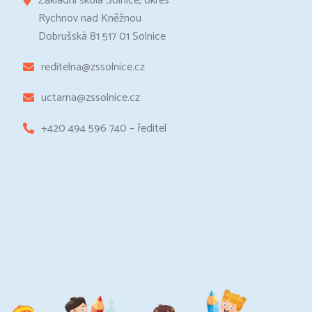
Základní škola Solnice, okres
Rychnov nad Kněžnou
Dobrušská 81 517 01 Solnice
reditelna@zssolnice.cz
uctarna@zssolnice.cz
+420 494 596 740 – ředitel