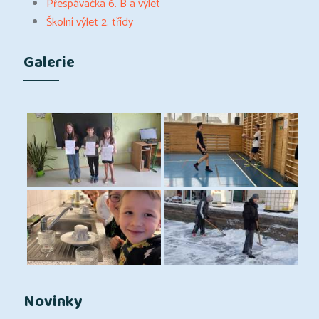
Přespávačka 6. B a výlet
Školní výlet 2. třídy
Galerie
Novinky