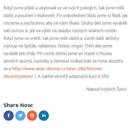
Když jsme přijeli a ubytovali se ve svých pokojích, tak jsme měli
oběd a poučení v klubovně. Po odpoledním klidu jsme si říkali, jak
chceme a nechceme, aby se nám říkalo. Druhý den jsme vyráběli
náš ostrov a jeli na výlet na ukázku různých skalních rostlin.
Když jsme se vrátili, tak jsme měli oběd a různé další aktivity
(výstup na špičák, vybíjenou, fotbal, ringo). Třetí den jsme
vyráběli erb třídy. Při cestě domů jsme se stavili v Muzeu
zimních sportů, turistiky a řemesel (odkaz kde se toho dozvíte
více
http://www.obec-destne.cz/obec-284/historie-
obce/muzeum/
). A takhle skončil adaptační kurz 6 tříd.
Napsal:Vojtěch Švorc
Share Now: