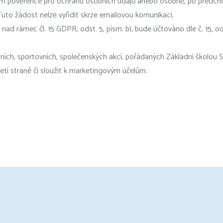
 rukám pověřence pro ochranu osobních údajů anebo osobně, po před
to žádost nelze vyřídit skrze emailovou komunikaci.
ad rámec čl. 15 GDPR, odst. 5, písm. b), bude účtováno dle č. 15, od
ních, sportovních, společenských akcí, pořádaných Základní školou 
etí straně či sloužit k marketingovým účelům.