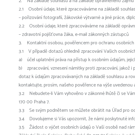
2. Na základě souhlasu a na základě oprávněného zájmu 
2.1 Osobní údaje, které zpracováváme na základě souhlasu,
– pořizování fotografií, žákovské výtvarné a jiné práce, dip
2.2 Osobní údaje, které zpracováváme na základě oprávněn
– zdravotní pojišťovna žáka, e-mail zákonných zástupců
3. Kontaktní osobou, pověřencem pro ochranu osobních úda
3.1 V případě dotazů ohledně zpracování Vašich osobních
a) účel uplatnění práva na přístup k osobním údajům, jej
b) zpracování, vznesení námitky proti zpracování, jakož i p
dotaz k údajům zpracovávaných na základě souhlasu a rov
kontaktujte, prosím, našeho pověřence na výše uvedenou
3.2 Nebudete-li Vám vyhověno v zákonné lhůtě či se Vám b
170 00 Praha 7.
3.3 Se svým podnětem se můžete obrátit na Úřad pro oc
3.4 Dovolujeme si Vás upozornit, že námi poskytnuté inf
3.5 Žádost o výčet osobních údajů o Vaší osobě nad rám