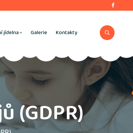
í jídelna
Galerie
Kontakty
jů (GDPR)
DPR)