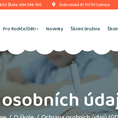
 602 Škola: 494 596 740
Dobrušská 81 517 01 Solnice
Pro Rodiče/Děti
Novinky
Školní družina
Školn
osobních úda
me
O škole
Ochrana osobních údajů (G