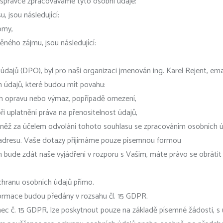
správce zpracováváme tyto osobní údaje:
 jsou následující:
lomy,
ého zájmu, jsou následující:
jů (DPO), byl pro naši organizaci jmenován ing. Karel Rejent, email
 údajů, které budou mít povahu:
ich opravu nebo výmaz, popřípadě omezení,
ři uplatnění práva na přenositelnost údajů,
něž za účelem odvolání tohoto souhlasu se zpracováním osobních ú
 adresu. Vaše dotazy přijímáme pouze písemnou formou
ude zdát naše vyjádření v rozporu s Vaším, máte právo se obrátit 
hranu osobních údajů přímo.
ormace budou předány v rozsahu čl. 15 GDPR.
ec č. 15 GDPR, lze poskytnout pouze na základě písemné žádosti, 