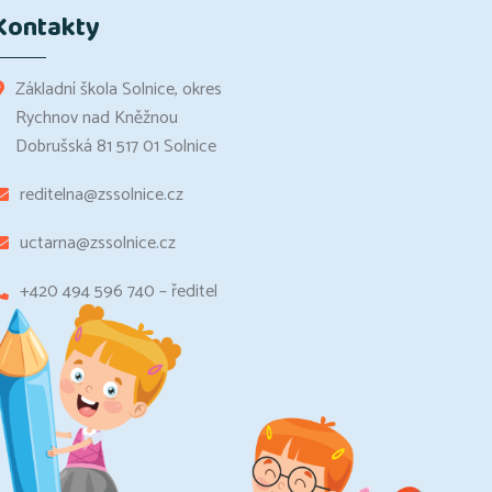
Kontakty
Základní škola Solnice, okres
Rychnov nad Kněžnou
Dobrušská 81 517 01 Solnice
reditelna@zssolnice.cz
uctarna@zssolnice.cz
+420 494 596 740 – ředitel