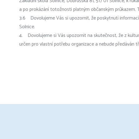
Základní škola Solnice, Dobrušská 81, 517 01 Solnice, k
a po prokázání totožnosti platným občanským průkazem. Tu
3.6 Dovolujeme Vás si upozornit, že poskytnutí informací n
Solnice.
4. Dovolujeme si Vás upozornit na skutečnost, že z kultur
určen pro vlastní potřebu organizace a nebude předáván tř