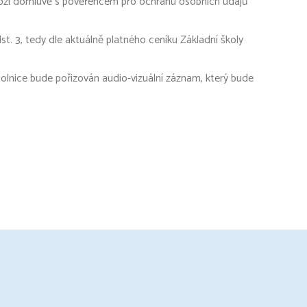
chozí domluvě s pověřencem pro ochranu osobních údajů
st. 3, tedy dle aktuálně platného ceníku Základní školy
Solnice bude pořizován audio-vizuální záznam, který bude