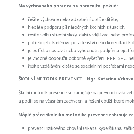
Na výchovného poradce se obracejte, pokud:
řešíte výchovné nebo adaptační obtíže dítěte,
hledáte podporu při náročných školních situacích,
řešíte volbu střední školy, další vzdělávací nebo profe
potřebujete kariérové poradenství nebo konzultaci k
je potřeba nastavit nebo vyhodnotit podpůrná opatření
je vhodné doporučit odborné vyšetření (PPP, SPC) ne
řešíte vzdělávání dítěte se speciálními potřebami nebo
ŠKOLNÍ METODIK PREVENCE – Mgr. Kateřina Vrbová
Školní metodik prevence se zaměřuje na prevenci rizikovéh
a podílí se na včasném zachycení a řešení obtíží, které moh
Náplň práce školního metodika prevence zahrnuje z
prevenci rizikového chování (šikana, kyberšikana, záškolác