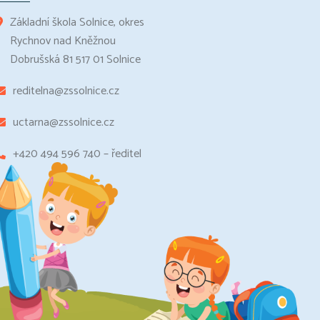
Základní škola Solnice, okres
Rychnov nad Kněžnou
Dobrušská 81 517 01 Solnice
reditelna@zssolnice.cz
uctarna@zssolnice.cz
+420 494 596 740 – ředitel