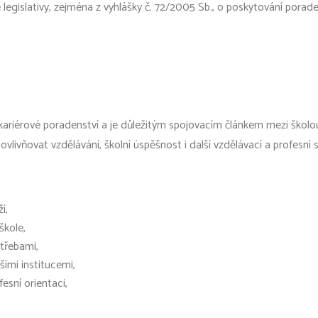
 legislativy, zejména z vyhlášky č. 72/2005 Sb., o poskytování pora
ariérové poradenství a je důležitým spojovacím článkem mezi školou
ovlivňovat vzdělávání, školní úspěšnost i další vzdělávací a profesní
í,
škole,
otřebami,
šími institucemi,
esní orientaci,