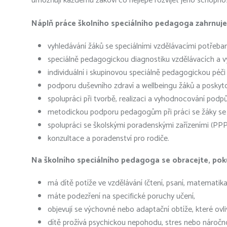
umožňují každému žákovi co nejlépe rozvíjet jeho schopnost
Náplň práce školního speciálního pedagoga zahrnuje
vyhledávání žáků se speciálními vzdělávacími potřeba
speciálně pedagogickou diagnostiku vzdělávacích a v
individuální i skupinovou speciálně pedagogickou péči 
podporu duševního zdraví a wellbeingu žáků a poskytov
spolupráci při tvorbě, realizaci a vyhodnocování podp
metodickou podporu pedagogům při práci se žáky se
spolupráci se školskými poradenskými zařízeními (PPP
konzultace a poradenství pro rodiče.
Na školního speciálního pedagoga se obracejte, pok
má dítě potíže ve vzdělávání (čtení, psaní, matemati
máte podezření na specifické poruchy učení,
objevují se výchovné nebo adaptační obtíže, které ovlivň
dítě prožívá psychickou nepohodu, stres nebo náročnou