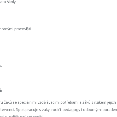
atu školy,
bornými pracovišti.
k,
á
žáků se speciálními vzdělávacími potřebami a žáků s rizikem jejich 
ntervenci. Spolupracuje s žáky, rodiči, pedagogy i odbornými poraden