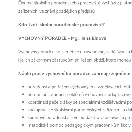
Činnost školního poradenského pracoviště vychází z platné
zařízeních, ve znění pozdějších předpisů.
Kdo tvoří školní poradenské pracoviště?
VÝCHOVNÝ PORADCE – Mgr. Jana Ehlová
Výchovný poradce se zaměřuje na výchovné, vzdělávací a k
i jejich zákonným zástupcům při řešení obtíží, které mohou 
Náplň práce výchovného poradce zahrnuje zejména:
poradenství při řešení výchovných a vzdělávacích obtíž
pomoc při zvládání problémů v chování a adaptaci ve 
koordinaci péče o žáky se speciálními vzdělávacími p
spolupráci se školskými poradenskými zařízeními a dal
kariérové poradenství – volbu dalšího vzdělávání a prof
metodická pomoc pedagogickým pracovníkům školy.