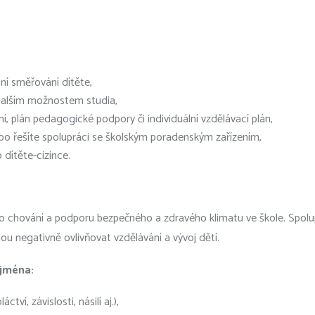
sní směřování dítěte,
 dalším možnostem studia,
, plán pedagogické podpory či individuální vzdělávací plán,
bo řešíte spolupráci se školským poradenským zařízením,
 dítěte-cizince.
o chování a podporu bezpečného a zdravého klimatu ve škole. Spolup
ou negativně ovlivňovat vzdělávání a vývoj dětí.
ejména:
tví, závislosti, násilí aj.),