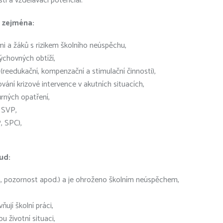
i a vzdělávací potenciál.
 zejména:
mi a žáků s rizikem školního neúspěchu,
ýchovných obtíží,
(reedukační, kompenzační a stimulační činnosti),
ání krizové intervence v akutních situacích,
ůrných opatření,
 SVP,
, SPC),
ud:
ka, pozornost apod.) a je ohroženo školním neúspěchem,
ují školní práci,
 životní situaci,