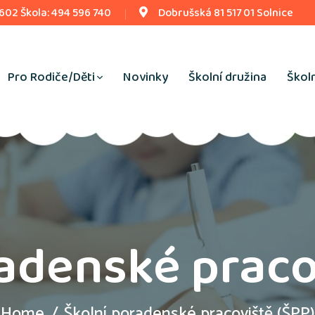
 602 Škola: 494 596 740
Dobrušská 81 517 01 Solnice
Pro Rodiče/Děti
Novinky
Školní družina
Školn
adenské praco
Home
Školní poradenské pracoviště (ŠPP)