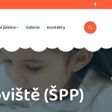
í jídelna
Galerie
Kontakty
viště (ŠPP)