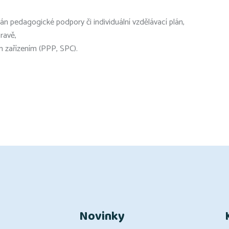
lán pedagogické podpory či individuální vzdělávací plán,
ravě,
m zařízením (PPP, SPC).
Novinky