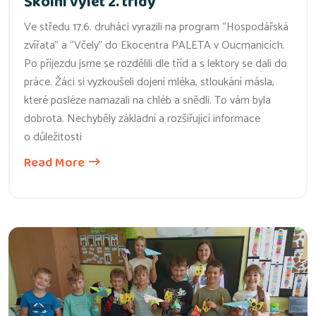
Školní výlet 2. třídy
Ve středu 17.6. druháci vyrazili na program “Hospodářská
zvířata” a “Včely” do Ekocentra PALETA v Oucmanicích.
Po příjezdu jsme se rozdělili dle tříd a s lektory se dali do
práce. Žáci si vyzkoušeli dojení mléka, stloukání másla,
které posléze namazali na chléb a snědli. To vám byla
dobrota. Nechyběly základní a rozšiřující informace
o důležitosti
Read More