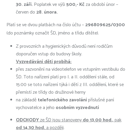
30. září.
Poplatek ve výši
500,- Kč
za období únor –
červen do
28.
února.
Platí se ve dvou platbách na číslo účtu –
296809625/0300
(do poznámky označit ŠD, jméno a třídu dítěte).
Z provozních a hygienických důvodů není rodičům
doporučen vstup do budovy školy.
Vyzvedávání
dětí probíhá:
přes zazvonění na videotelefon ve vstupním vestibulu do
ŠD. Toto nařízení platí pro I. a II. oddělení stále, od
15:00 se toto nařízení týká i dětí z III. oddělení, které se
přemístí ze třídy do družinové herny
na základě
telefonického zavolání
příslušné paní
vychovatelce a jeho
osobním vyzvednutí
ODCHODY
ze ŠD jsou stanoveny
do 13.00 hod.
, pak
od 14.30 hod.
a později
.