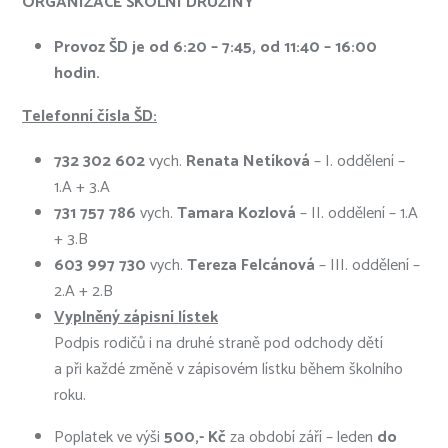
ORGANIZACE ŠKOLNÍ DRUŽINY
Provoz ŠD je od 6:20 – 7:45, od 11:40 – 16:00
hodin.
Telefonní čísla ŠD:
732 302 602
vych.
Renata Netíková
– I. oddělení –
1.A + 3.A
731 757 786
vych.
Tamara Kozlová
– II. oddělení – 1.A
+ 3.B
603 997 730
vych.
Tereza Felcánová
– III. oddělení –
2.A + 2.B
Vyplněný zápisní lístek
Podpis rodičů i na druhé straně pod odchody dětí
a při každé změně v zápisovém lístku během školního
roku.
Poplatek ve výši
500,- Kč
za období září – leden
do