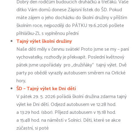
Dobrý den rodičům budoucích druháčků a třeťáků. Vaše
dítko Vám domů donese Zápisní lístek do ŠD. Pokud
máte zájem o jeho docházku do školní družiny v příštím
školním roce, nejpozději do PÁTKU 19.6.2026 pošlete
přihlášku-ZL s vyplněnou přední
Tajný výlet školní družiny
Naše děti měly v červnu svátek! Proto jsme se my – paní
vychovatelky, rozhodly je překvapit. Poslední květnový
pátek jsme uspořádaly pro „družiňáky“ tajný výlet. Dvě
party po obědě vyrazily autobusem směrem na Orlické
hory,
ŠD – Tajný výlet ke Dni dětí
V pátek 29. 5. 2026 pořádá školní družina zdarma tajný
výlet ke Dni dětí. Odjezd autobusem ve 12:28 hod.
a 13:29 hod. (sbor). Příjezd autobusem v 15:18 hod.
a 15:48 hod. na náměstí v Solnici. Děti, které se akce
zúčastní, si poté