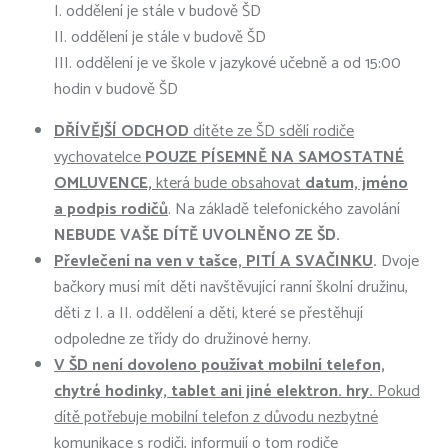
I. oddělení je stále v budově ŠD
II. oddělení je stále v budově ŠD
III. oddělení je ve škole v jazykové učebně a od 15:00
hodin v budově ŠD
DŘÍVĚJŠÍ ODCHOD
dítěte ze ŠD sdělí rodiče
vychovatelce
POUZE PÍSEMNĚ NA SAMOSTATNÉ
OMLUVENCE,
která bude obsahovat
datum, jméno
a podpis rodičů
. Na základě telefonického zavolání
NEBUDE VAŠE DÍTĚ UVOLNĚNO ZE ŠD.
Převlečení na ven v tašce, PITÍ A SVAČINKU
.
Dvoje
bačkory musí mít děti navštěvující ranní školní družinu,
děti z I. a II. oddělení a děti, které se přestěhují
odpoledne ze třídy do družinové herny.
V ŠD není dovoleno používat mobilní telefon,
chytré hodinky, tablet ani jiné elektron. hry.
Pokud
dítě potřebuje mobilní telefon z důvodu nezbytné
komunikace s rodiči, informují o tom rodiče