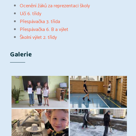
Ocenění žáků za reprezentaci školy
Učí 6. třídy
Přespávačka 3. třída
Přespávačka 6. B a výlet
Školní výlet 2. třídy
Galerie