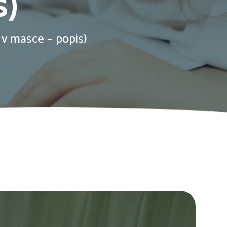
s)
 v masce – popis)