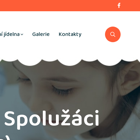
í jídelna
Galerie
Kontakty
 Spolužáci