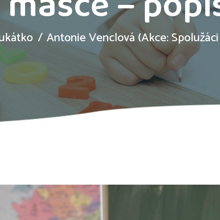
 masce – popi
kukátko
Antonie Venclová (Akce: Spolužáci