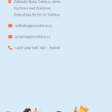
Základní škola Solnice, okres
Rychnov nad Kněžnou
Dobrušská 81 517 01 Solnice
reditelna@zssolnice.cz
uctarna@zssolnice.cz
+420 494 596 740 – ředitel