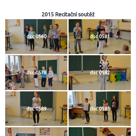
2015 Recitační soutěž
dsc 0560
dsc 0581
dsc 0578
dsc 0592
dsc 0589
dsc 0585