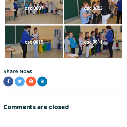
dsc 0607
dsc 0603
dsc 0615
dsc 0611
Share Now:
Comments are closed