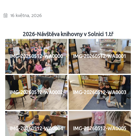
16 května, 2026
2026-Návštěva knihovny v Solnici 1.tř
IMG-20260512-WA0000
IMG-20260512-WA0001
IMG-20260512-WA0002
IMG-20260512-WA0003
IMG-20260512-WA0004
IMG-20260512-WA0005