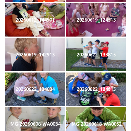
20260612_144501
20260619_124513
20260619_142913
20260622_133815
20260622_134034
20260622_134915
IMG-20260608-WA0034
IMG-20260618-WA0052