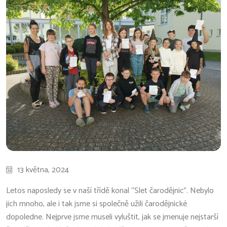
13 května, 2024
Letos naposledy se v naší třídě konal “Slet čarodějnic”. Nebylo
jich mnoho, ale i tak jsme si společně užili čarodějnické
dopoledne. Nejprve jsme museli vyluštit, jak se jmenuje nejstarší