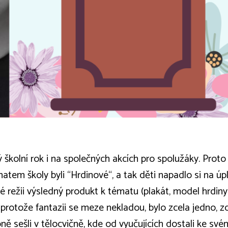
 školní rok i na společných akcích pro spolužáky. Proto
atem školy byli “Hrdinové“, a tak děti napadlo si na úp
režii výsledný produkt k tématu (plakát, model hrdiny..
 protože fantazii se meze nekladou, bylo zcela jedno, zd
ně sešli v tělocvičně, kde od vyučujících dostali ke s