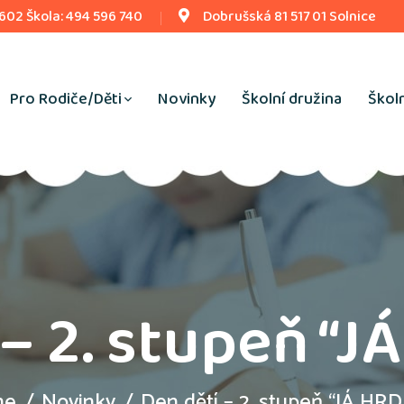
 602 Škola: 494 596 740
Dobrušská 81 517 01 Solnice
Pro Rodiče/Děti
Novinky
Školní družina
Školn
 – 2. stupeň “J
me
Novinky
Den dětí – 2. stupeň “JÁ HR