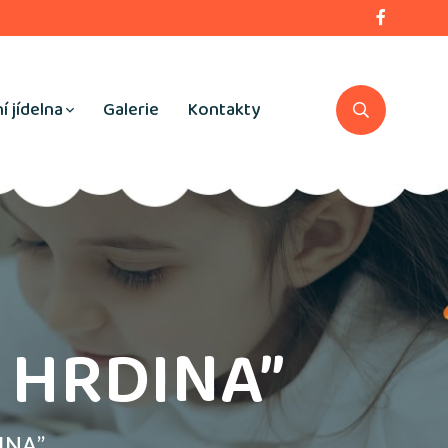
í jídelna
Galerie
Kontakty
Á HRDINA”
DINA”