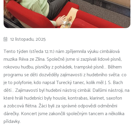
12 listopadu, 2025
Tento týden (středa 12.11.) nám zpříjemnila výuku cimbálová
muzika Réva ze Zlína. Společně jsme si zazpívali lidové písně,
rokovou hudbu, písničky z pohádek, trampské písně… Během
programu se děti dozvěděly zajímavosti z hudebního světa: co
je to polyfonie, kdo napsal Turecký tanec, kolik měl J. S. Bach
dětí… Zajímavostí byl hudební nástroj cimbál. Dalšími nástroji, na
které hráli hudebníci byly housle, kontrabas, klarinet, saxofon
a zobcová flétna. Žáci byli za správné odpovědi odměněni
dárečky. Koncert jsme zakončili společným tancem a několika
přídavky.