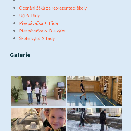
Ocenění žáků za reprezentaci školy
Učí 6. třídy
Přespávačka 3. třída
Přespávačka 6. B a výlet
Školní výlet 2. třídy
Galerie