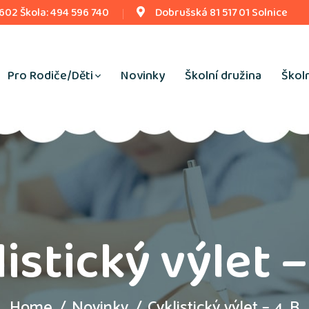
 602 Škola: 494 596 740
Dobrušská 81 517 01 Solnice
Pro Rodiče/Děti
Novinky
Školní družina
Školn
istický výlet –
Home
Novinky
Cyklistický výlet – 4. B