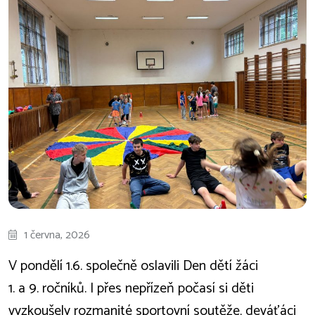
1 června, 2026
V pondělí 1.6. společně oslavili Den dětí žáci
1. a 9. ročníků. I přes nepřízeň počasí si děti
vyzkoušely rozmanité sportovní soutěže, deváťáci