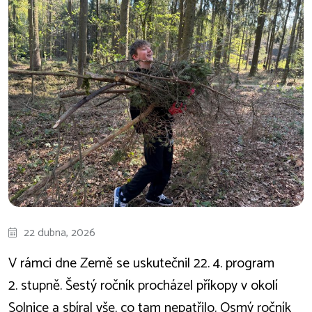
22 dubna, 2026
V rámci dne Země se uskutečnil 22. 4. program
2. stupně. Šestý ročník procházel příkopy v okolí
Solnice a sbíral vše, co tam nepatřilo. Osmý ročník