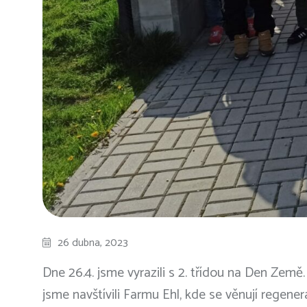
26 dubna, 2023
Dne 26.4. jsme vyrazili s 2. třídou na Den Země. 
jsme navštívili Farmu Ehl, kde se věnují regene