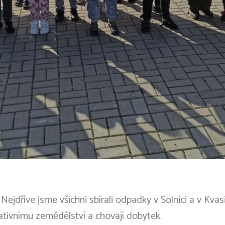
Nejdříve jsme všichni sbírali odpadky v Solnici a v Kvasi
rativnímu zemědělství a chovají dobytek.