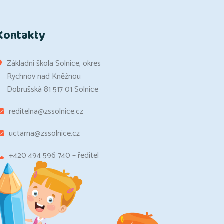
Kontakty
Základní škola Solnice, okres
Rychnov nad Kněžnou
Dobrušská 81 517 01 Solnice
reditelna@zssolnice.cz
uctarna@zssolnice.cz
+420 494 596 740 – ředitel