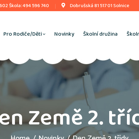
 602 Škola: 494 596 740
Dobrušská 81 517 01 Solnice
Pro Rodiče/Děti
Novinky
Školní družina
Školn
en Země 2. tří
Home
Novinky
Den Země 2. třídy