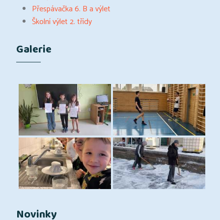
Přespávačka 6. B a výlet
Školní výlet 2. třídy
Galerie
Novinky