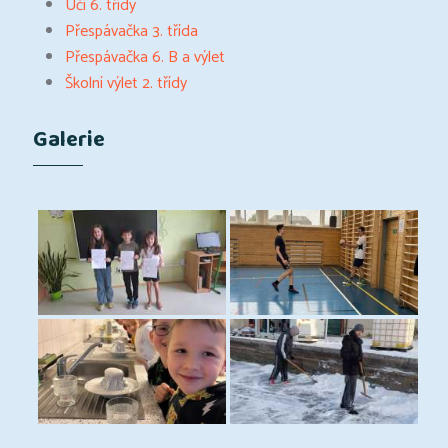
Učí 6. třídy
Přespávačka 3. třída
Přespávačka 6. B a výlet
Školní výlet 2. třídy
Galerie