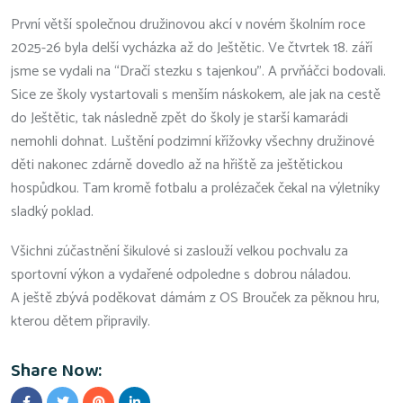
První větší společnou družinovou akcí v novém školním roce
2025-26 byla delší vycházka až do Ještětic. Ve čtvrtek 18. září
jsme se vydali na “Dračí stezku s tajenkou”. A prvňáčci bodovali.
Sice ze školy vystartovali s menším náskokem, ale jak na cestě
do Ještětic, tak následně zpět do školy je starší kamarádi
nemohli dohnat. Luštění podzimní křížovky všechny družinové
děti nakonec zdárně dovedlo až na hřiště za ještětickou
hospůdkou. Tam kromě fotbalu a prolézaček čekal na výletníky
sladký poklad.
Všichni zúčastnění šikulové si zaslouží velkou pochvalu za
sportovní výkon a vydařené odpoledne s dobrou náladou.
A ještě zbývá poděkovat dámám z OS Brouček za pěknou hru,
kterou dětem připravily.
Share Now: