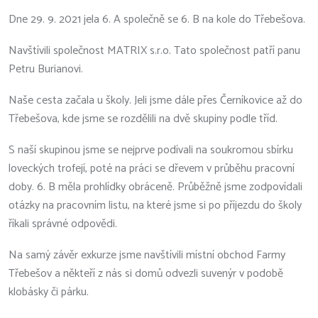
Dne 29. 9. 2021 jela 6. A společně se 6. B na kole do Třebešova.
Navštívili společnost MATRIX s.r.o. Tato společnost patří panu
Petru Burianovi.
Naše cesta začala u školy. Jeli jsme dále přes Černíkovice až do
Třebešova, kde jsme se rozdělili na dvě skupiny podle tříd.
S naší skupinou jsme se nejprve podívali na soukromou sbírku
loveckých trofejí, poté na práci se dřevem v průběhu pracovní
doby. 6. B měla prohlídky obráceně. Průběžně jsme zodpovídali
otázky na pracovním listu, na které jsme si po příjezdu do školy
říkali správné odpovědi.
Na samý závěr exkurze jsme navštívili místní obchod Farmy
Třebešov a někteří z nás si domů odvezli suvenýr v podobě
klobásky či párku.