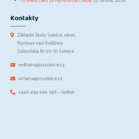
Ocenění žáků za reprezentaci školy
25 června, 2026
Kontakty
Základní škola Solnice, okres
Rychnov nad Kněžnou
Dobrušská 81 517 01 Solnice
reditelna@zssolnice.cz
uctarna@zssolnice.cz
+420 494 596 740 – ředitel