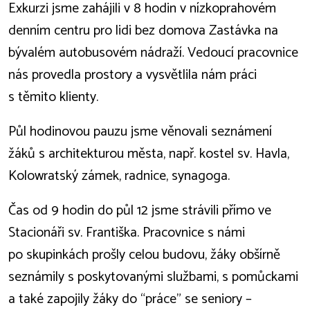
Exkurzi jsme zahájili v 8 hodin v nízkoprahovém
denním centru pro lidi bez domova Zastávka na
bývalém autobusovém nádraží. Vedoucí pracovnice
nás provedla prostory a vysvětlila nám práci
s těmito klienty.
Půl hodinovou pauzu jsme věnovali seznámení
žáků s architekturou města, např. kostel sv. Havla,
Kolowratský zámek, radnice, synagoga.
Čas od 9 hodin do půl 12 jsme strávili přímo ve
Stacionáři sv. Františka. Pracovnice s námi
po skupinkách prošly celou budovu, žáky obšírně
seznámily s poskytovanými službami, s pomůckami
a také zapojily žáky do “práce” se seniory –