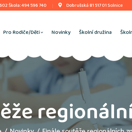
 602 Škola: 494 596 740
Dobrušská 81 517 01 Solnice
Pro Rodiče/Děti
Novinky
Školní družina
Školn
ěže regionální
e
Novinky
Finále soutěže regionálních zn