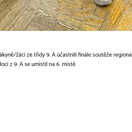
 žákyně/žáci ze třídy 9. A účastnili finále soutěže regi
loci z 9. A se umístil na 6. místě.