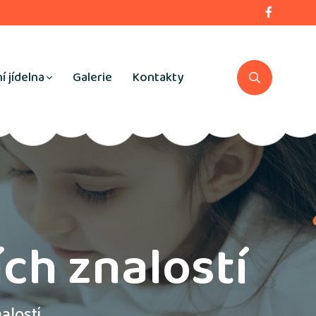
í jídelna
Galerie
Kontakty
ch znalostí
alostí