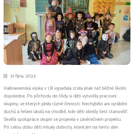
31 října, 2023
Halloweenská výuka v 1.B vypadala zcela jinak než běžné školní
dopoledne. Po příchodu do třídy si děti vytvořily pracovní
skupiny, ve kterých plnily různé činnosti. Nechybělo ani vyrábění
duchů a řešení úkolů na chodbě, kde děti obešly šest stanovišť.
Skvělá spolupráce skupin se projevila v závěrečném projektu.
Po celou dobu děti mlsaly dobroty, které jim na tento den