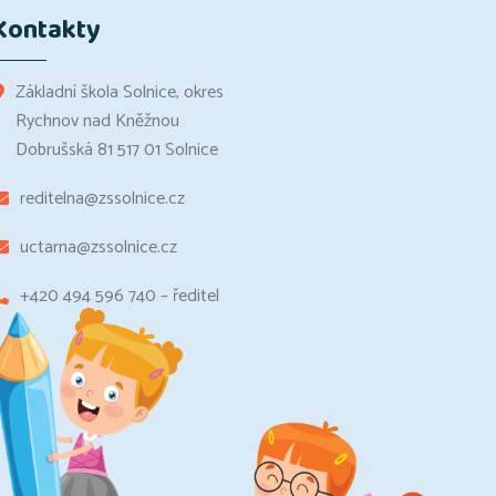
Kontakty
Základní škola Solnice, okres
Rychnov nad Kněžnou
Dobrušská 81 517 01 Solnice
reditelna@zssolnice.cz
uctarna@zssolnice.cz
+420 494 596 740 – ředitel