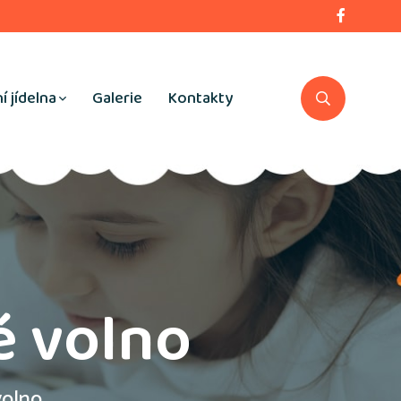
í jídelna
Galerie
Kontakty
é volno
volno