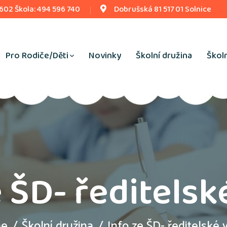
 602 Škola: 494 596 740
Dobrušská 81 517 01 Solnice
Pro Rodiče/Děti
Novinky
Školní družina
Školn
e ŠD- ředitelsk
e
Školní družina
Info ze ŠD- ředitelské 