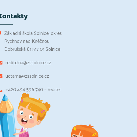
Kontakty
Základní škola Solnice, okres
Rychnov nad Kněžnou
Dobrušská 81 517 01 Solnice
reditelna@zssolnice.cz
uctarna@zssolnice.cz
+420 494 596 740 – ředitel