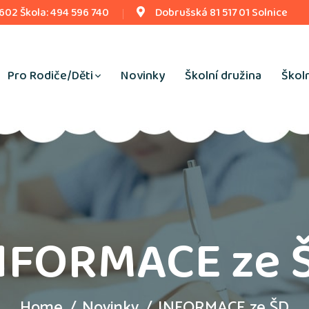
 602 Škola: 494 596 740
Dobrušská 81 517 01 Solnice
Pro Rodiče/Děti
Novinky
Školní družina
Školn
NFORMACE ze 
Home
Novinky
INFORMACE ze ŠD