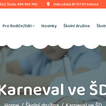
 602 Škola: 494 596 740
Dobrušská 81 517 01 Solnice
Pro Rodiče/Děti
Novinky
Školní družina
Školn
Karneval ve Š
Home
Školní družina
Karneval ve ŠD