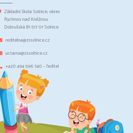
Základní škola Solnice, okres
Rychnov nad Kněžnou
Dobrušská 81 517 01 Solnice
reditelna@zssolnice.cz
uctarna@zssolnice.cz
+420 494 596 740 – ředitel