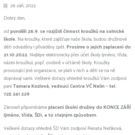
26 září, 2022
Dobrý den,
od
pondělí 26.9. se rozjíždí činnost kroužků na solnické
škole.
Na kroužky, které zajišťuje naše škola, budou družinové
děti odváděny i přiváděny zpět.
Prosíme o jejich zaplacení do
21.10.2022.
Nejlépe elektronicky přes účet školy (jméno, třída,
název kroužku), popř. osobně v účtárně školy. Kroužky
provozující jiné organizace, se platí v nich a děti se na ně
dopravují sami. Veškeré dotazy ohledně kroužků Vám zodpoví
paní
Tamara Kozlová, vedoucí Centra VČ Nelin – tel.
725 241 229
.
Zároveň připomínáme
placení školní družiny do KONCE ZÁŘÍ
(jméno, třída, ŠD), a to stejným způsobem.
Veškeré dotazy ohledně ŠD Vám zodpoví Renata Netíková,