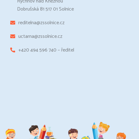
Rychnov nad Kněžnou
Dobrušská 81 517 01 Solnice
reditelna@zssolnice.cz
uctarna@zssolnice.cz
+420 494 596 740 – ředitel