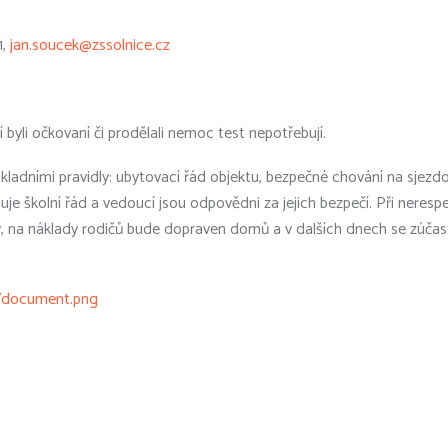
1,
jan.soucek@zssolnice.cz
i očkovaní či prodělali nemoc test nepotřebují.
ladními pravidly: ubytovací řád objektu, bezpečné chování na sjezdov
huje školní řád a vedoucí jsou odpovědni za jejich bezpečí. Při neres
y, na náklady rodičů bude dopraven domů a v dalších dnech se zúčast
a/document.png