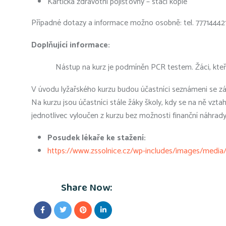
Kartička zdravotní pojišťovny – stačí kopie
Případné dotazy a informace možno osobně: tel. 77714442
Doplňující informace:
Nástup na kurz je podmíněn PCR testem. Žáci, kteří byl
V úvodu lyžařského kurzu budou účastníci seznámeni se zák
Na kurzu jsou účastníci stále žáky školy, kdy se na ně vzta
jednotlivec vyloučen z kurzu bez možnosti finanční náhrad
Posudek lékaře ke stažení:
https://www.zssolnice.cz/wp-includes/images/medi
Share Now: