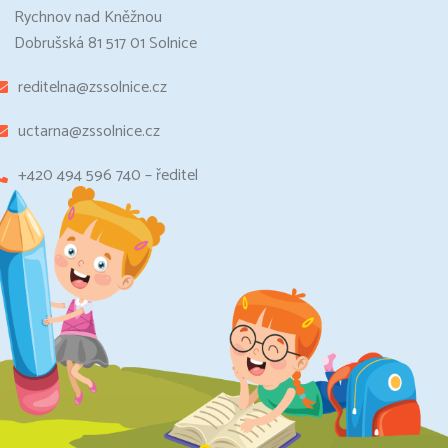
Rychnov nad Kněžnou
Dobrušská 81 517 01 Solnice
reditelna@zssolnice.cz
uctarna@zssolnice.cz
+420 494 596 740 – ředitel