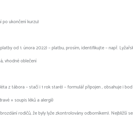
ní po ukončení kurzu)
by od 1. února 2022) – platbu, prosím, identifikujte – např. Lyžař
ná, vhodné oblečení
éta z tábora – stačí i 1 rok staré) – formulář připojen , obsahuje i bod 
ravé + soupis léků a alergií)
dobrozdání rodičů, že byly lyže zkontrolovány odborníkem). Nejbližší 