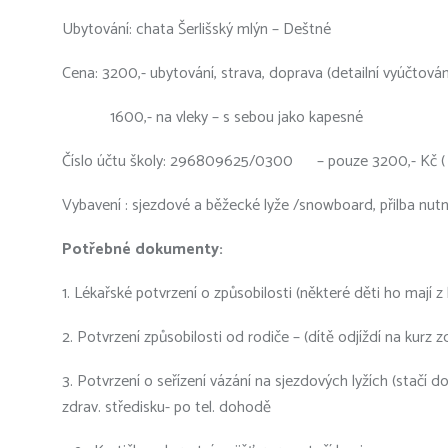
Ubytování: chata Šerlišský mlýn – Deštné
Cena: 3200,- ubytování, strava, doprava (detailní vyúčtová
1600,- na vleky – s sebou jako kapesné
Číslo účtu školy: 296809625/0300 – pouze 3200,- Kč ( plat
Vybavení : sjezdové a běžecké lyže /snowboard, přilba nut
Potřebné dokumenty:
1. Lékařské potvrzení o způsobilosti (některé děti ho mají z l
2. Potvrzení způsobilosti od rodiče – (dítě odjíždí na kurz zd
3. Potvrzení o seřízení vázání na sjezdových lyžích (stačí 
zdrav. středisku- po tel. dohodě