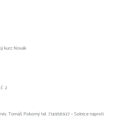
ský kurz Novák
č. 2
servis: Tomáš Pokorný tel. 774956927 – Solnice naproti