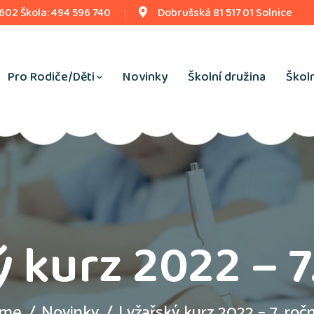
 602 Škola: 494 596 740
Dobrušská 81 517 01 Solnice
Pro Rodiče/Děti
Novinky
Školní družina
Školn
 kurz 2022 – 7
me
Novinky
Lyžařský kurz 2022 – 7. roč