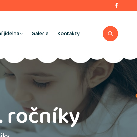
í jídelna
Galerie
Kontakty
. ročníky
níky