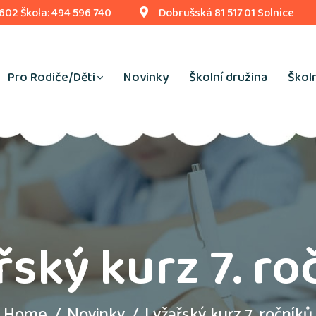
 602 Škola: 494 596 740
Dobrušská 81 517 01 Solnice
Pro Rodiče/Děti
Novinky
Školní družina
Školn
řský kurz 7. ro
Home
Novinky
Lyžařský kurz 7. ročníků