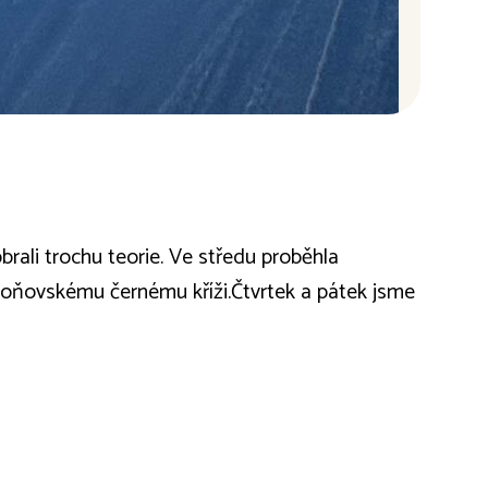
obrali trochu teorie. Ve středu proběhla
loňovskému černému kříži.Čtvrtek a pátek jsme