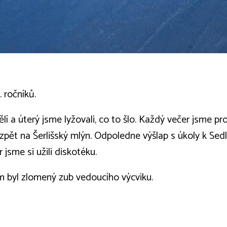
. ročníků.
ělí a úterý jsme lyžovali, co to šlo. Každý večer jsme pr
pět na Šerlišský mlýn. Odpoledne výšlap s úkoly k Sed
 jsme si užili diskotéku.
m byl zlomený zub vedoucího výcviku.