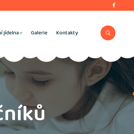
í jídelna
Galerie
Kontakty
čníků