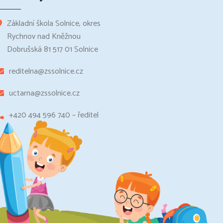
Základní škola Solnice, okres
Rychnov nad Kněžnou
Dobrušská 81 517 01 Solnice
reditelna@zssolnice.cz
uctarna@zssolnice.cz
+420 494 596 740 – ředitel