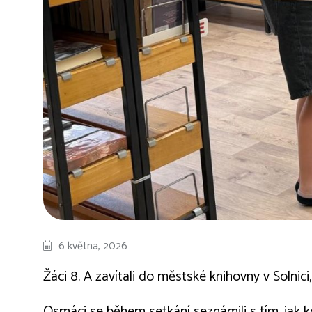
6 května, 2026
Žáci 8. A zavítali do městské knihovny v Solni
Osmáci se během setkání seznámili s tím, jak k