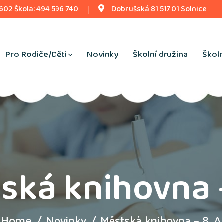
 602 Škola: 494 596 740
Dobrušská 81 517 01 Solnice
Pro Rodiče/Děti
Novinky
Školní družina
Školn
ská knihovna –
Home
Novinky
Městská knihovna – 8. A