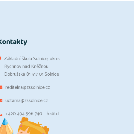
Kontakty
Základní škola Solnice, okres
Rychnov nad Kněžnou
Dobrušská 81 517 01 Solnice
reditelna@zssolnice.cz
uctarna@zssolnice.cz
+420 494 596 740 – ředitel