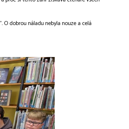
iks”. O dobrou náladu nebyla nouze a celá