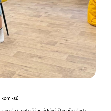
u komiksů.
a proč si tento žánr získává čtenáře všech