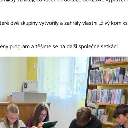
 které dvě skupiny vytvořily a zahrály vlastní „živý kom
ený program a těšíme se na další společné setkání.