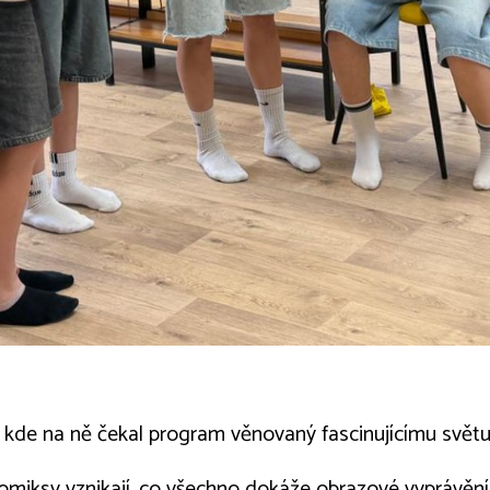
ci, kde na ně čekal program věnovaný fascinujícímu svět
omiksy vznikají, co všechno dokáže obrazové vyprávění 