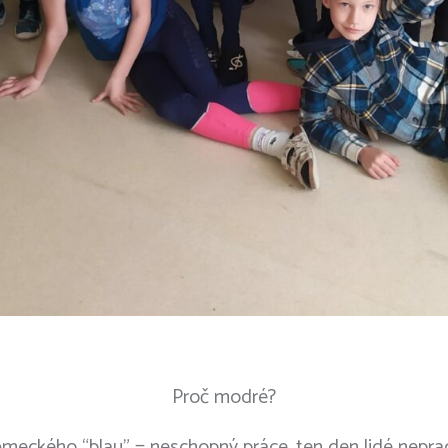
Proč modré?
ckého “blau” = neschopný práce, ten den lidé nepracov