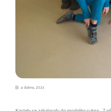
4 dubna, 2023
Kostely se zahalovaly do modrého sukna… Z něme