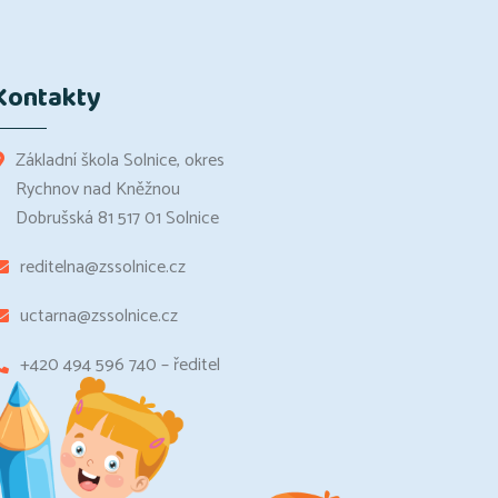
Kontakty
Základní škola Solnice, okres
Rychnov nad Kněžnou
Dobrušská 81 517 01 Solnice
reditelna@zssolnice.cz
uctarna@zssolnice.cz
+420 494 596 740 – ředitel