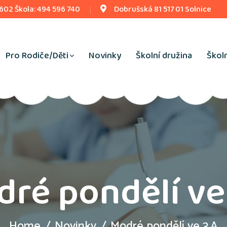
 602 Škola: 494 596 740
Dobrušská 81 517 01 Solnice
Pro Rodiče/Děti
Novinky
Školní družina
Školn
ré pondělí ve
Home
Novinky
Modré pondělí ve 3.A