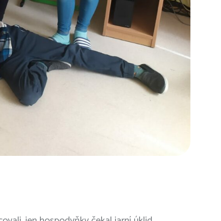
ali, jen hospodyňky čekal jarní úklid.