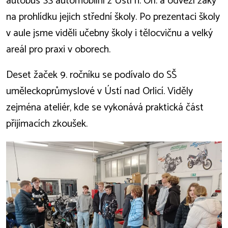
autobus SŠ automobilní z Ústí n. Orl. a odvezl žáky
na prohlídku jejich střední školy. Po prezentaci školy
v aule jsme viděli učebny školy i tělocvičnu a velký
areál pro praxi v oborech.
Deset žaček 9. ročníku se podívalo do SŠ
uměleckoprůmyslové v Ústí nad Orlicí. Viděly
zejména ateliér, kde se vykonává praktická část
přijímacích zkoušek.