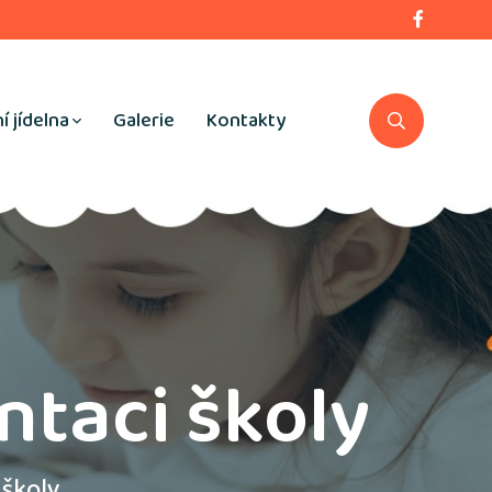
í jídelna
Galerie
Kontakty
ntaci školy
 školy