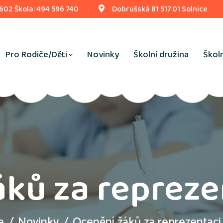
 602 Škola: 494 596 740
Dobrušská 81 517 01 Solnice
Pro Rodiče/Děti
Novinky
Školní družina
Školn
ků za repreze
e
Novinky
Ocenění žáků za reprezentaci