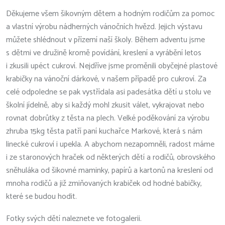
Děkujeme všem šikovným dětem a hodným rodičům za pomoc
a vlastní výrobu nádherných vánočních hvězd. Jejich výstavu
můžete shlédnout v přízemí naší školy. Během adventu jsme
s dětmi ve družině kromě povídání, kreslení a vyrábění letos
i zkusili upéct cukroví. Nejdříve jsme proměnili obyčejné plastové
krabičky na vánoční dárkové, v našem případě pro cukroví. Za
celé odpoledne se pak vystřídala asi padesátka dětí u stolu ve
školní jídelně, aby si každý mohl zkusit válet, vykrajovat nebo
rovnat dobrůtky z těsta na plech. Velké poděkování za výrobu
zhruba 15kg těsta patří paní kuchařce Markové, která s nám
linecké cukroví i upekla. A abychom nezapomněli, radost máme
i ze staronových hraček od některých dětí a rodičů, obrovského
sněhuláka od šikovné maminky, papírů a kartonů na kreslení od
mnoha rodičů a již zmiňovaných krabiček od hodné babičky,
které se budou hodit.
Fotky svých dětí naleznete ve fotogalerii.