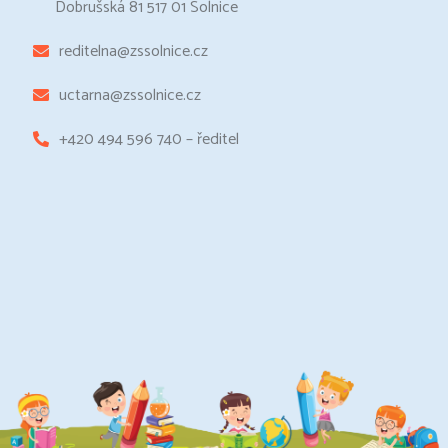
Dobrušská 81 517 01 Solnice
reditelna@zssolnice.cz
uctarna@zssolnice.cz
+420 494 596 740 – ředitel