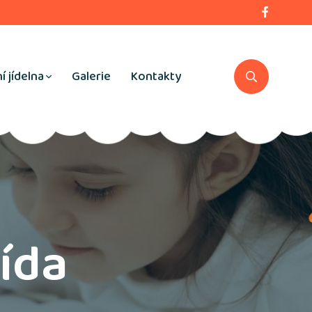
í jídelna
Galerie
Kontakty
řída