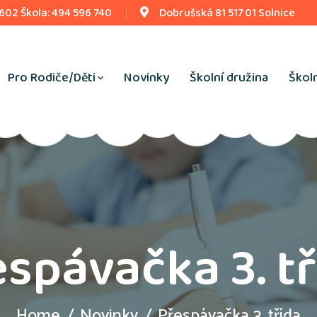
 602 Škola: 494 596 740
Dobrušská 81 517 01 Solnice
Pro Rodiče/Děti
Novinky
Školní družina
Školn
spávačka 3. t
Home
Novinky
Přespávačka 3. třída