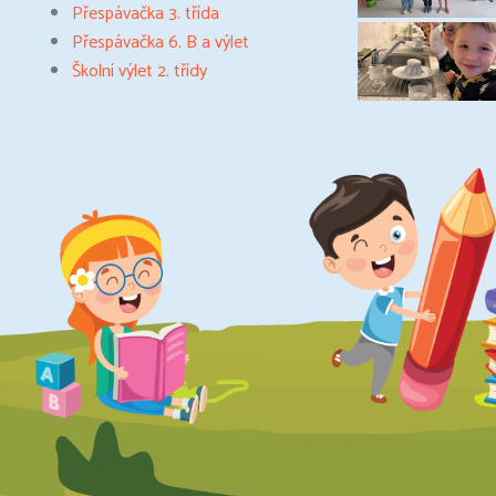
Přespávačka 3. třída
Přespávačka 6. B a výlet
Školní výlet 2. třídy