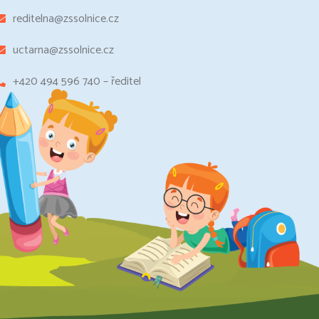
reditelna@zssolnice.cz
uctarna@zssolnice.cz
+420 494 596 740 – ředitel