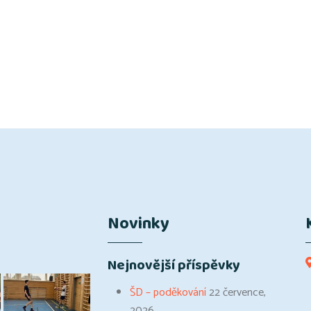
Novinky
Nejnovější příspěvky
ŠD – poděkování
22 července,
2026