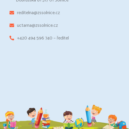
Dobrušská 81 517 01 Solnice
reditelna@zssolnice.cz
uctarna@zssolnice.cz
+420 494 596 740 – ředitel