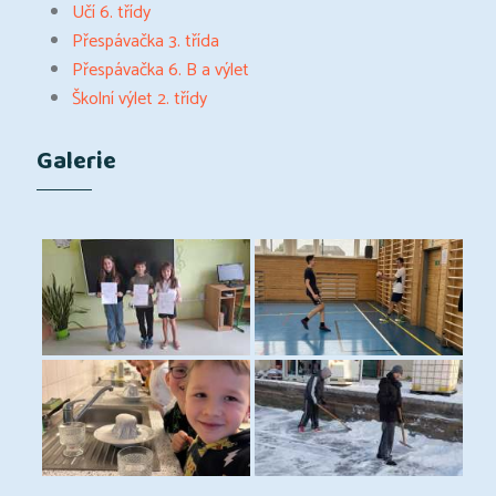
Učí 6. třídy
Přespávačka 3. třída
Přespávačka 6. B a výlet
Školní výlet 2. třídy
Galerie